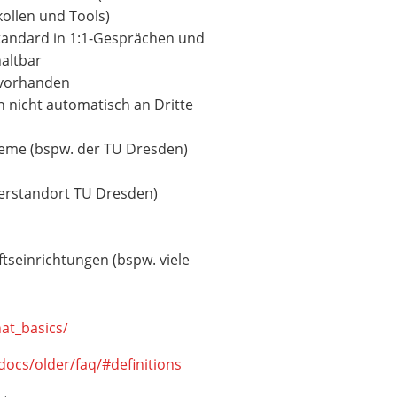
ollen und Tools)
tandard in 1:1-Gesprächen und
haltbar
 vorhanden
 nicht automatisch an Dritte
teme (bspw. der TU Dresden)
rverstandort TU Dresden)
seinrichtungen (bspw. viele
hat_basics/
/docs/older/faq/#definitions